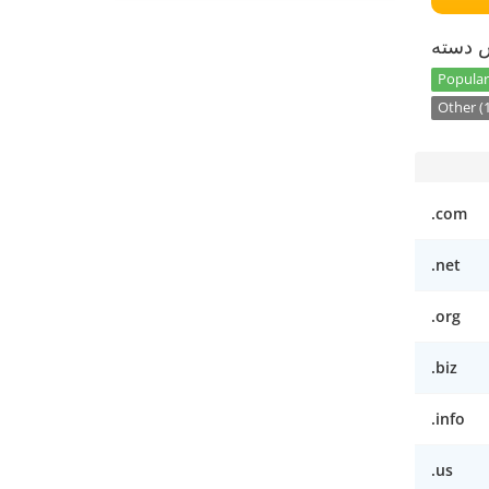
س دسته
Popular 
Other (
.com
.net
.org
.biz
.info
.us