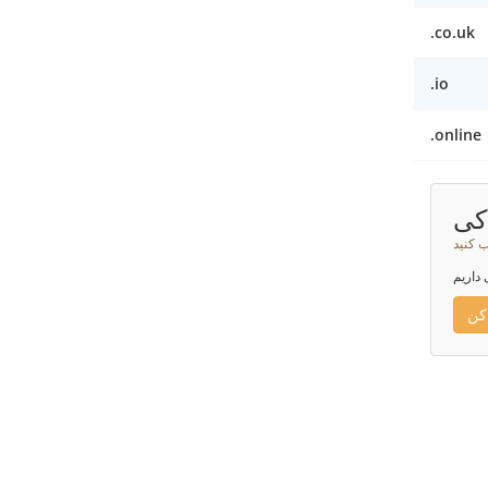
.co.uk
.io
.online
کی
ب کنید
 داریم
کن