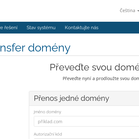
Čeština
e řešení
Stav systému
Kontaktujte nás
ansfer domény
Převeďte svou dom
Převeďte nyní a prodloužte svou dom
Přenos jedné domény
Jméno domény
Autorizační kód