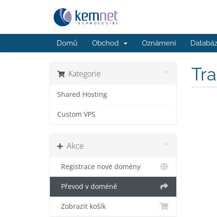
Domů
Obchod
Oznámení
Databáz
Tr
Kategorie
Shared Hosting
Custom VPS
Akce
Registrace nové domény
Převod v doméně
Zobrazit košík