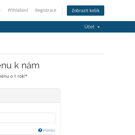
Přihlášení
Registrace
Zobrazit košík
Účet
énu k nám
énu o 1 rok!*
Pomoc