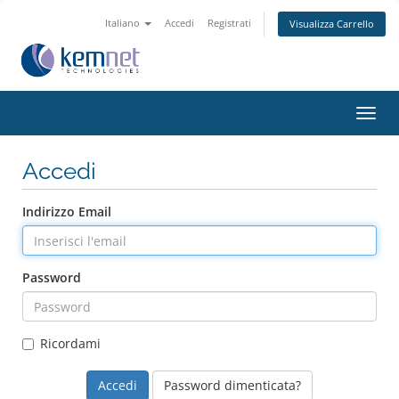
Italiano
Accedi
Registrati
Visualizza Carrello
Attiv
Navi
Accedi
Indirizzo Email
Password
Ricordami
Password dimenticata?